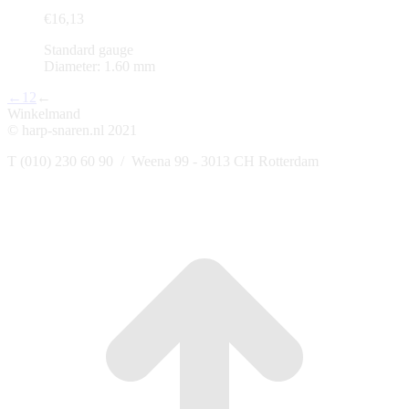
€
16,13
Standard gauge
Diameter: 1.60 mm
←
1
2
←
Winkelmand
© harp-snaren.nl 2021
T (010) 230 60 90 / Weena 99 - 3013 CH Rotterdam
t
T