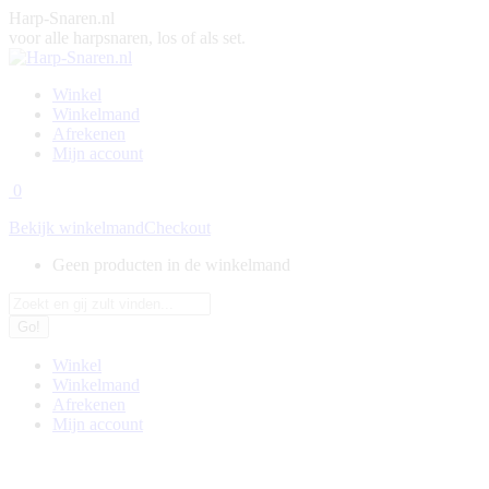
Skip
Harp-Snaren.nl
to
voor alle harpsnaren, los of als set.
content
Winkel
Winkelmand
Afrekenen
Mijn account
0
Bekijk winkelmand
Checkout
Geen producten in de winkelmand
Search:
Winkel
Winkelmand
Afrekenen
Mijn account