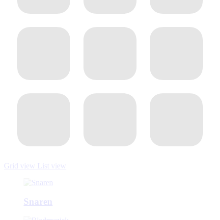
Grid view
List view
Snaren