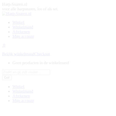
Skip
Harp-Snaren.nl
to
voor alle harpsnaren, los of als set.
content
Winkel
Winkelmand
Afrekenen
Mijn account
0
Bekijk winkelmand
Checkout
Geen producten in de winkelmand
Search:
Winkel
Winkelmand
Afrekenen
Mijn account