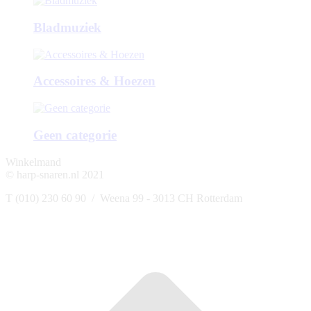
Bladmuziek
Accessoires & Hoezen
Geen categorie
Winkelmand
© harp-snaren.nl 2021
T (010) 230 60 90 / Weena 99 - 3013 CH Rotterdam
t
T